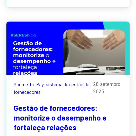
Source-to-Pay,
sistema de gestão de
28 setembro
2025
fornecedores
Gestão de fornecedores:
monitorize o desempenho e
fortaleça relações