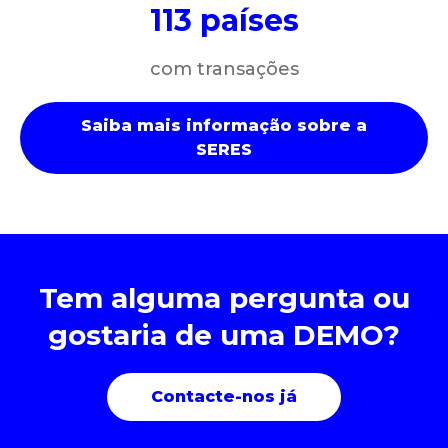
113 países
com transações
Saiba mais informação sobre a
SERES
Tem alguma pergunta ou
gostaria de uma DEMO?
Contacte-nos já