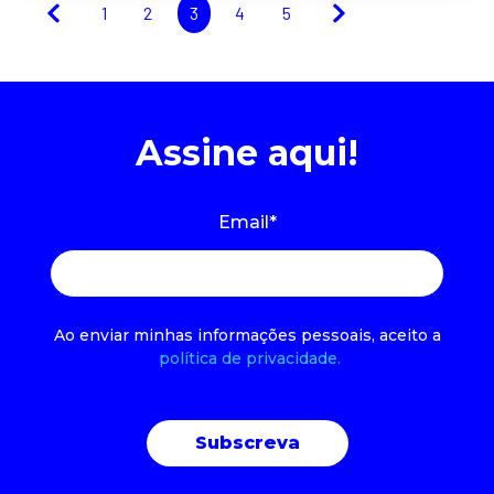
1
2
3
4
5
Assine aqui!
Email
*
Ao enviar minhas informações pessoais, aceito a
política de privacidade.