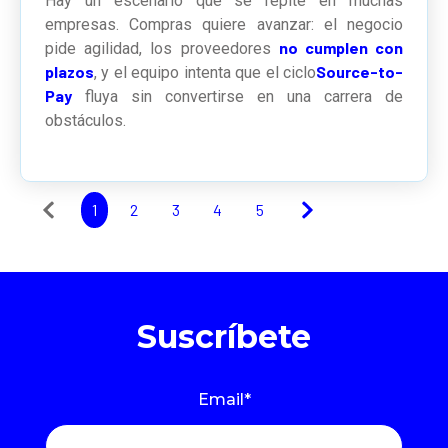
Hay un escenario que se repite en muchas
empresas. Compras quiere avanzar: el negocio
no cumplen con
pide agilidad, los proveedores
plazos
Source-to-
, y el equipo intenta que el ciclo
Pay
fluya sin convertirse en una carrera de
obstáculos.
1
2
3
4
5
Suscríbete
Email
*