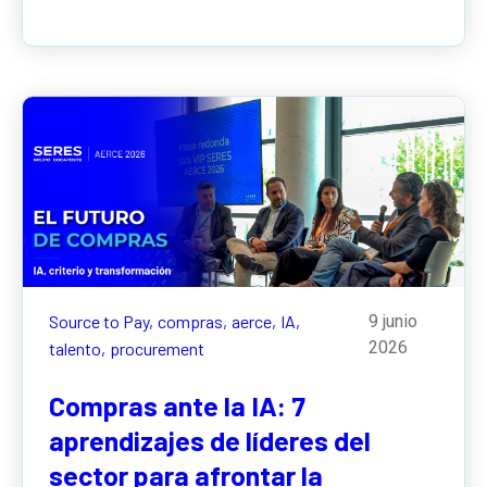
Source to Pay,
compras,
aerce,
IA,
9 junio
2026
talento,
procurement
Compras ante la IA: 7
aprendizajes de líderes del
sector para afrontar la