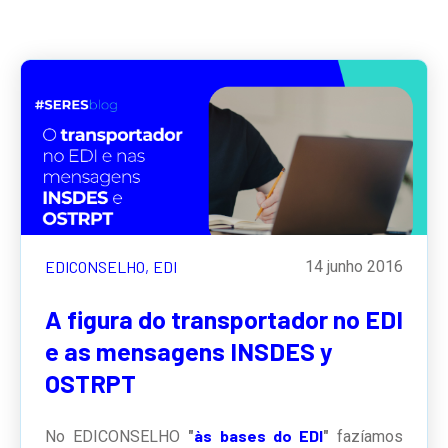
EDICONSELHO,
EDI
14 junho 2016
A figura do transportador no EDI
e as mensagens INSDES y
OSTRPT
às bases do EDI
No EDICONSELHO
"
"
fazíamos