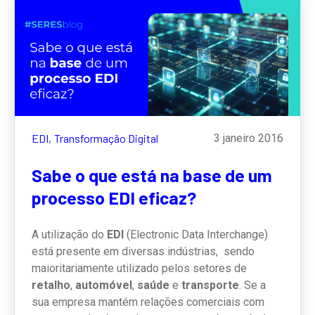
EDI,
Transformação Digital
3 janeiro 2016
Sabe o que está na base de um
processo EDI eficaz?
A utilização do
EDI
(Electronic Data Interchange)
está presente em diversas indústrias, sendo
maioritariamente utilizado pelos setores de
retalho
,
automóvel
,
saúde
e
transporte
. Se a
sua empresa mantém relações comerciais com