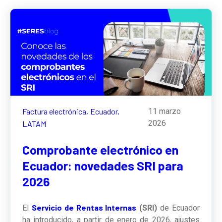
Factura electrónica,
Ecuador,
11 marzo
2026
LATAM
Comprobante electrónico en
Ecuador: novedades SRI para
2026
Servicio de Rentas Internas
El
(SRI)
de Ecuador
ha introducido, a partir de enero de 2026, ajustes