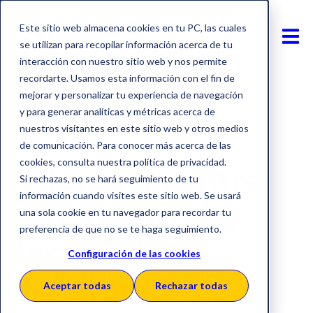
Este sitio web almacena cookies en tu PC, las cuales
se utilizan para recopilar información acerca de tu
interacción con nuestro sitio web y nos permite
recordarte. Usamos esta información con el fin de
mejorar y personalizar tu experiencia de navegación
y para generar analíticas y métricas acerca de
Factura electrónica
Reporte Fiscal Electrónico
nuestros visitantes en este sitio web y otros medios
Ley crea y crece
de comunicación. Para conocer más acerca de las
cookies, consulta nuestra política de privacidad.
Diferencia entre
Si rechazas, no se hará seguimiento de tu
información cuando visites este sitio web. Se usará
reporte fiscal y
una sola cookie en tu navegador para recordar tu
preferencia de que no se te haga seguimiento.
factura
Configuración de las cookies
electrónica
Aceptar todas
Rechazar todas