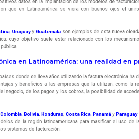
sitivos datos en la implantación de los modelos de facturación 
eron que en Latinoamérica se viera con buenos ojos el unir
tina
Uruguay
Guatemala
,
y
son ejemplos de esta nueva oleada
nica; cuyo objetivo suele estar relacionado con los mecanism
 pública.
ónica en Latinoamérica: una realidad en 
 países donde se lleva años utilizando la factura electrónica ha
ntajas y beneficios a las empresas que la utilizan, como la
r
del negocio, de los pagos y los cobros, la posibilidad de acced
Colombia
Bolivia
Honduras
Costa Rica
Panamá
Paraguay
o
,
,
,
,
y
los de la región latinoamericana para masificar el uso de la
os sistemas de facturación.