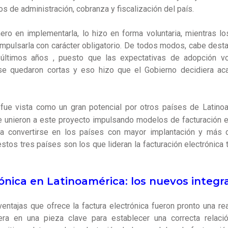
sos de administración, cobranza y fiscalización del país.
nero en implementarla, lo hizo en forma voluntaria, mientras 
impulsarla con carácter obligatorio. De todos modos, cabe desta
ltimos años , puesto que las expectativas de adopción vol
 se quedaron cortas y eso hizo que el Gobierno decidiera ac
le fue vista como un gran potencial por otros países de Lati
e unieron a este proyecto impulsando modelos de facturación e
ta convertirse en los países con mayor implantación y más 
estos tres países son los que lideran la facturación electrónica
ónica en Latinoamérica: los nuevos integr
entajas que ofrece la factura electrónica
fueron pronto una rea
era en una pieza clave para establecer una correcta relaci