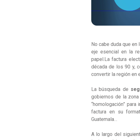
No cabe duda que en lo
eje esencial en la r
papel.
La factura elec
década de los 90 y, c
convertir la región en 
La búsqueda de
seg
gobiernos de la zona
“homologación” para i
factura en su formato
Guatemala…
A lo largo del siguien