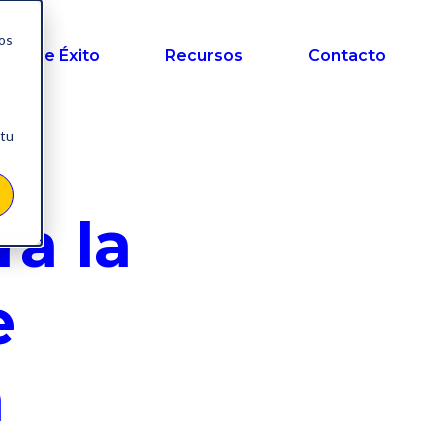
nos
sos de Éxito
Recursos
Contacto
 tu
ra la
e
a