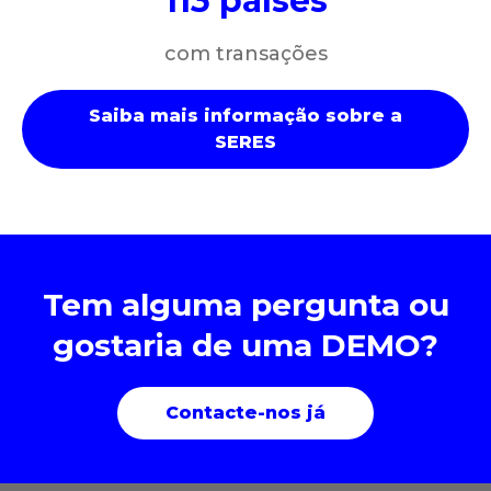
113 países
com transações
Saiba mais informação sobre a
SERES
Tem alguma pergunta ou
gostaria de uma DEMO?
Contacte-nos já