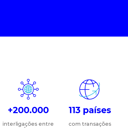
+200.000
113 países
interligações entre
com transações