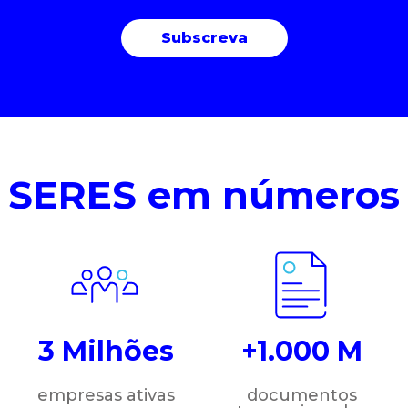
SERES em números
3 Milhões
+1.000 M
empresas ativas
documentos