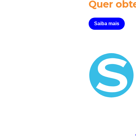
Quer obt
Saiba mais