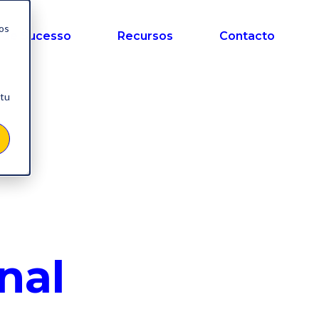
nos
 de Sucesso
Recursos
Contacto
 tu
nal