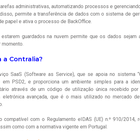
a tarefas administrativas, automatizando processos e gerencia
 disso, permite a transferência de dados com o sistema de ge
 de papel e ativa o processo de BackOffice.
 estarem guardados na nuvem permite que os dados sejam ac
er momento.
 a Contralia?
rviço SaaS (Software as Service), que se apoia no sistema 
o em PSD2, e proporciona um ambiente simples para a identi
atário através de um código de utilização única recebido p
a eletrónica avançada, que é o mais utilizado no mercado d
o.
compatível com o Regulamento eIDAS (UE) n.º 910/2014, rel
 assim como com a normativa vigente em Portugal.