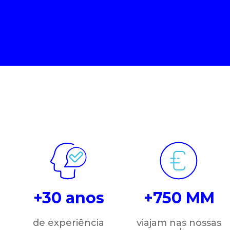
+30 anos
+750 MM
de experiência
viajam nas nossas