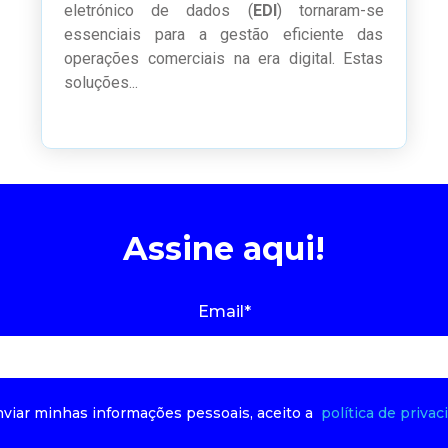
eletrónico de dados
(
EDI
)
tornaram-se
essenciais para a gestão eficiente das
operações comerciais na era digital. Estas
soluções...
Assine aqui!
Email
*
nviar minhas informações pessoais, aceito a
política de privac