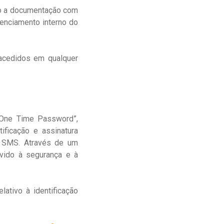
ndo a documentação com
renciamento interno do
edidos ​​em qualquer
“One Time Password”,
ficação e assinatura
or SMS. Através de um
evido à segurança e à
ativo à identificação