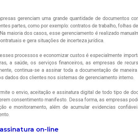
mpresas gerenciam uma grande quantidade de documentos cont
entes partes, como por exemplo: contratos de trabalho, folhas d
 Na maioria dos casos, esse gerenciamento é realizado manualme
ntratuais e gera situações de incerteza jurídica.
ar esses processos e economizar custos é especialmente impor
ras, a saúde, os serviços financeiros, as empresas de recur
mente, continua-se a assinar toda a documentação de maneira t
 os dados dos clientes nos sistemas de gerenciamento interno.
rmite o envio, aceitação e assinatura digital de todo tipo de do
rem consentimento manifesto. Dessa forma, as empresas pod
ação e monitoramento, além de acumular evidencias confiáve
nto.
assinatura on-line