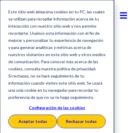
Este sitio web almacena cookies en tu PC, las cuales
se utilizan para recopilar información acerca de tu
interacción con nuestro sitio web y nos permite
recordarte. Usamos esta información con el fin de
mejorar y personalizar tu experiencia de navegación
y para generar analíticas y métricas acerca de
Transformación digital
Gestión de proveedores
nuestros visitantes en este sitio web y otros medios
Source to Pay
de comunicación. Para conocer más acerca de las
cookies, consulta nuestra política de privacidad.
Gestión de
Si rechazas, no se hará seguimiento de tu
información cuando visites este sitio web. Se usará
proveedores:
una sola cookie en tu navegador para recordar tu
preferencia de que no se te haga seguimiento.
control, riesgo y
Configuración de las cookies
eficiencia en
Aceptar todas
Rechazar todas