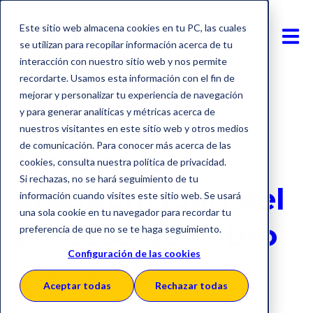
Este sitio web almacena cookies en tu PC, las cuales
se utilizan para recopilar información acerca de tu
interacción con nuestro sitio web y nos permite
recordarte. Usamos esta información con el fin de
mejorar y personalizar tu experiencia de navegación
y para generar analíticas y métricas acerca de
Financiación
nuestros visitantes en este sitio web y otros medios
de comunicación. Para conocer más acerca de las
Mejorar la
cookies, consulta nuestra política de privacidad.
Si rechazas, no se hará seguimiento de tu
productividad del
información cuando visites este sitio web. Se usará
una sola cookie en tu navegador para recordar tu
proceso de cobro
preferencia de que no se te haga seguimiento.
Configuración de las cookies
Publicado: 18 diciembre 2019
Aceptar todas
Rechazar todas
Actualizado: 14 abril 2026