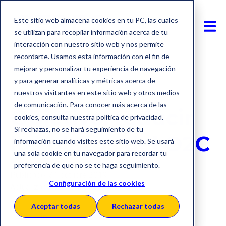
Este sitio web almacena cookies en tu PC, las cuales
se utilizan para recopilar información acerca de tu
interacción con nuestro sitio web y nos permite
recordarte. Usamos esta información con el fin de
mejorar y personalizar tu experiencia de navegación
y para generar analíticas y métricas acerca de
Financiación
nuestros visitantes en este sitio web y otros medios
de comunicación. Para conocer más acerca de las
Objetivo: reducir
cookies, consulta nuestra política de privacidad.
Si rechazas, no se hará seguimiento de tu
los plazos del O2C
información cuando visites este sitio web. Se usará
una sola cookie en tu navegador para recordar tu
preferencia de que no se te haga seguimiento.
Publicado: 31 octubre 2019
Configuración de las cookies
Actualizado: 21 abril 2026
Aceptar todas
Rechazar todas