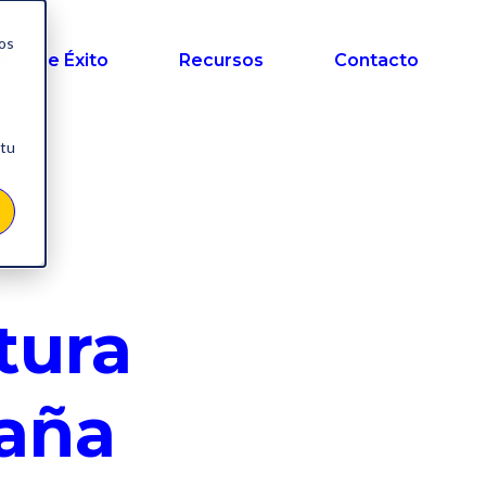
nos
sos de Éxito
Recursos
Contacto
 tu
ctura
paña