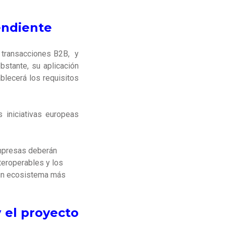
endiente
as transacciones B2B, y
stante, su aplicación
ablecerá los requisitos
 iniciativas europeas
 empresas deberán
nteroperables y los
 un ecosistema más
 el proyecto