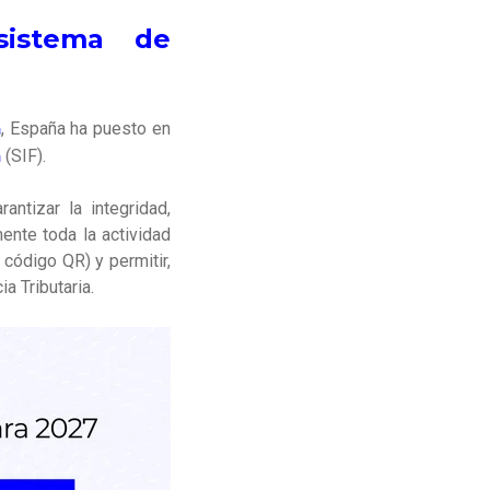
sistema de
a
, España ha puesto en
n
(SIF).
antizar la integridad,
ente toda la actividad
o código QR) y permitir,
a Tributaria.