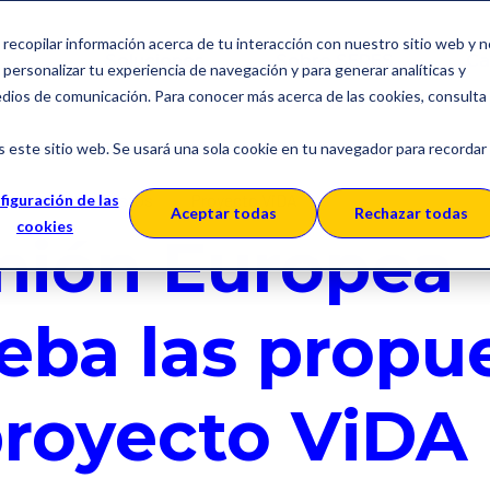
a recopilar información acerca de tu interacción con nuestro sitio web y 
Soluciones
Sobre SERES
Ca
personalizar tu experiencia de navegación y para generar analíticas y
edios de comunicación. Para conocer más acerca de las cookies, consulta
s este sitio web. Se usará una sola cookie en tu navegador para recordar
VAT
Impuestos
Proyecto ViDA
figuración de las
Aceptar todas
Rechazar todas
cookies
nión Europea
eba las propu
proyecto ViDA