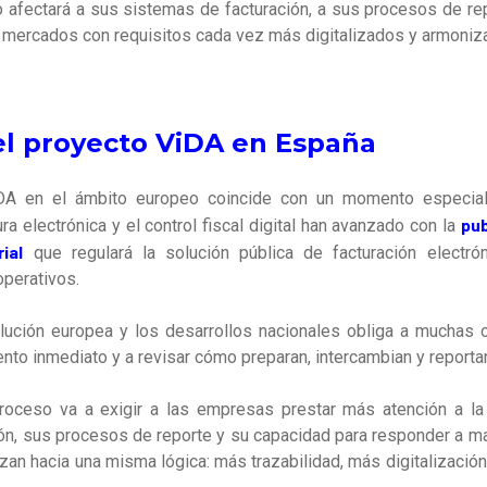
o afectará a sus sistemas de facturación, a sus procesos de re
s mercados con requisitos cada vez más digitalizados y armoni
l proyecto ViDA en España
DA en el ámbito europeo coincide con un momento especial
pub
ra electrónica y el control fiscal digital han avanzado con la
ial
que
regulará la solución pública de facturación electró
operativos.
olución europea y los desarrollos nacionales obliga a muchas 
nto inmediato y a revisar cómo preparan, intercambian y reportan
proceso va a exigir a las empresas prestar más atención a la
ón, sus procesos de reporte y su capacidad para responder a ma
nzan hacia una misma lógica: más trazabilidad, más digitalizació