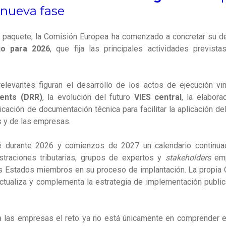
 nueva fase
el paquete, la Comisión Europea ha comenzado a concretar su d
jo para 2026
, que fija las principales actividades previst
relevantes figuran el desarrollo de los actos de ejecución v
ents (DRR)
, la evolución del futuro
VIES central
, la elabor
icación de documentación técnica para facilitar la aplicación d
 y de las empresas.
é durante 2026 y comienzos de 2027 un calendario continuad
straciones tributarias, grupos de expertos y
stakeholders
em
s Estados miembros en su proceso de implantación. La propia 
actualiza y complementa la estrategia de implementación publi
a las empresas el reto ya no está únicamente en comprender e