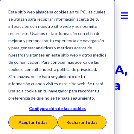
Este sitio web almacena cookies en tu PC, las cuales
se utilizan para recopilar información acerca de tu
interacción con nuestro sitio web y nos permite
recordarte. Usamos esta información con el fin de
mejorar y personalizar tu experiencia de navegación
y para generar analíticas y métricas acerca de
Factura electrónica
Impuestos
nuestros visitantes en este sitio web y otros medios
de comunicación. Para conocer más acerca de las
La factura y el IVA,
cookies, consulta nuestra política de privacidad.
Si rechazas, no se hará seguimiento de tu
pareja obligada a
información cuando visites este sitio web. Se usará
una sola cookie en tu navegador para recordar tu
entenderse
preferencia de que no se te haga seguimiento.
Configuración de las cookies
Publicado: 19 abril 2024
Aceptar todas
Rechazar todas
Actualizado: 14 abril 2026