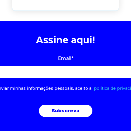
Assine aqui!
Email
*
nviar minhas informações pessoais, aceito a
política de privac