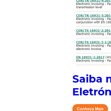
Saiba 
Eletró
Conheça Mais