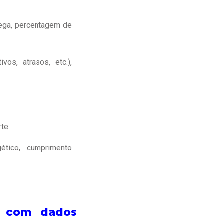
rega, percentagem de
vos, atrasos, etc.),
te.
tico, cumprimento
as com dados