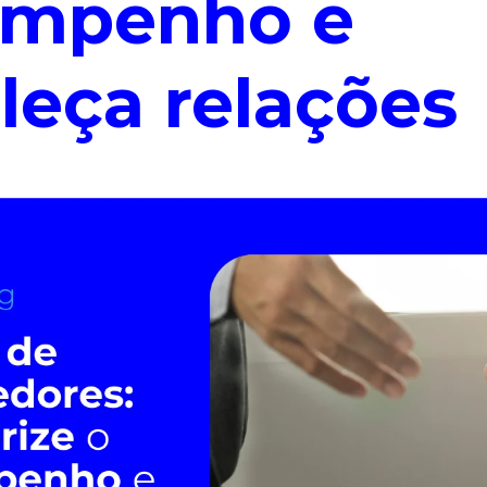
empenho e
aleça relações