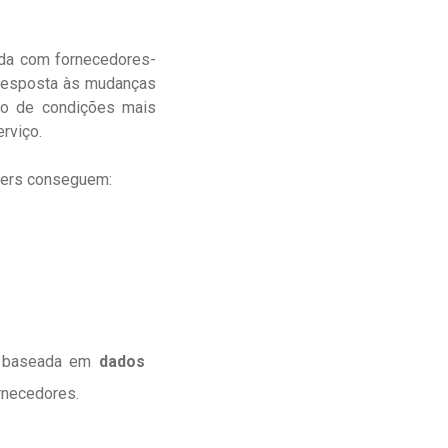
ida com fornecedores-
 resposta às mudanças
ção de condições mais
rviço.
gers conseguem:
ca baseada em
dados
rnecedores.