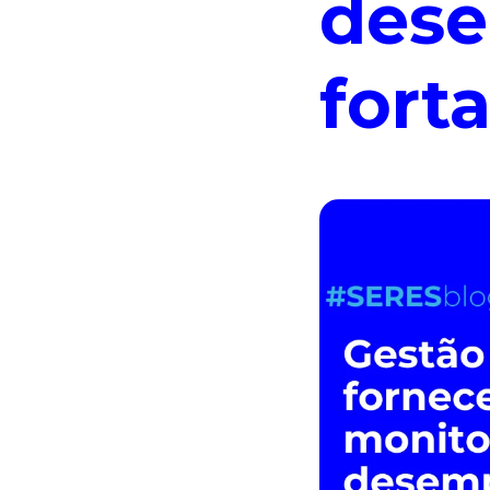
des
fort