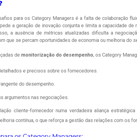
?
safios para os Category Managers é a falta de colaboração flu
mpede a geração de inovação conjunta e limita a capacidade de
so, a ausência de métricas atualizadas dificulta a negocia
om que se percam oportunidades de economia ou melhoria do se
nçadas de
monitorização do desempenho
, os Category Mana
 detalhados e precisos sobre os fornecedores.
brangente do desempenho.
us argumentos nas negociações.
elação cliente-fornecedor numa verdadeira aliança estratégi
elhoria contínua, o que reforça a gestão das relações com os fo
 para os Category Managers: