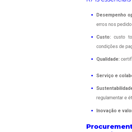
Desempenho op
erros nos pedido
Custo:
custo to
condições de pag
Qualidade:
certi
Serviço e cola
Sustentabilid
regulamentar e ét
Inovação e val
Procurement