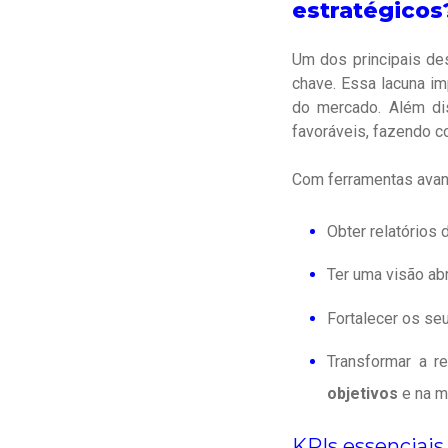
estratégicos
Um dos principais de
chave. Essa lacuna i
do mercado. Além dis
favoráveis, fazendo c
Com ferramentas ava
Obter relatórios
Ter uma visão a
Fortalecer os se
Transformar a r
objetivos
e na m
KPIs essenciais