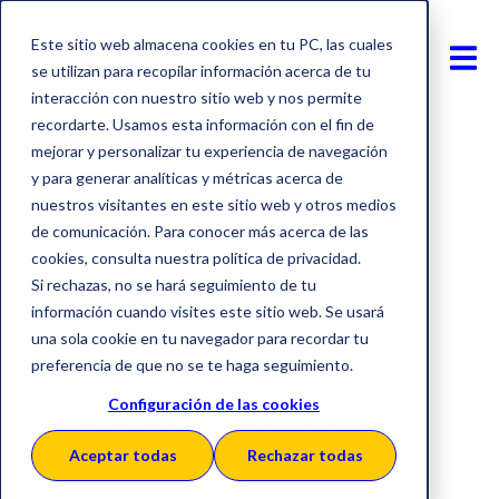
Este sitio web almacena cookies en tu PC, las cuales
se utilizan para recopilar información acerca de tu
interacción con nuestro sitio web y nos permite
recordarte. Usamos esta información con el fin de
mejorar y personalizar tu experiencia de navegación
y para generar analíticas y métricas acerca de
Factura electrónica
Asia
nuestros visitantes en este sitio web y otros medios
de comunicación. Para conocer más acerca de las
La factura
cookies, consulta nuestra política de privacidad.
Si rechazas, no se hará seguimiento de tu
electrónica en
información cuando visites este sitio web. Se usará
una sola cookie en tu navegador para recordar tu
EAU seguirá el
preferencia de que no se te haga seguimiento.
Configuración de las cookies
modelo DCTCE
Aceptar todas
Rechazar todas