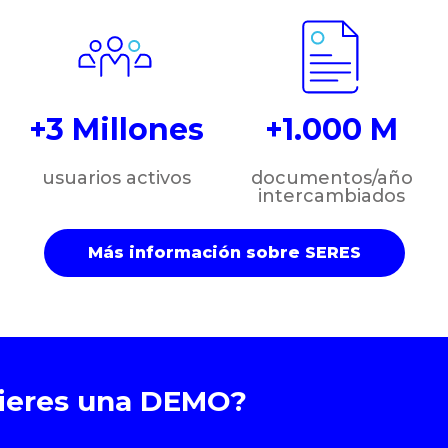
+3 Millones
+1.000 M
usuarios activos
documentos/año
intercambiados
Más información sobre SERES
uieres una DEMO?