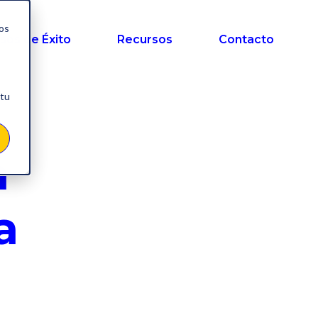
nos
sos de Éxito
Recursos
Contacto
 tu
a
a