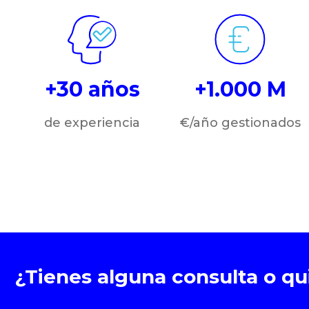
+30 años
+1.000 M
de experiencia
€/año gestionados
¿Tienes alguna consulta o q