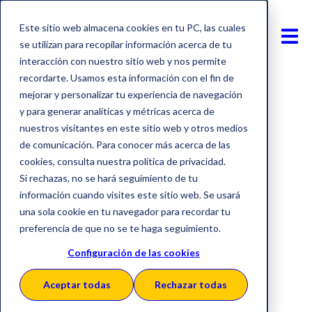
Este sitio web almacena cookies en tu PC, las cuales
se utilizan para recopilar información acerca de tu
interacción con nuestro sitio web y nos permite
recordarte. Usamos esta información con el fin de
mejorar y personalizar tu experiencia de navegación
y para generar analíticas y métricas acerca de
Transformación digital
nuestros visitantes en este sitio web y otros medios
de comunicación. Para conocer más acerca de las
Descubre todas
cookies, consulta nuestra política de privacidad.
Si rechazas, no se hará seguimiento de tu
las ventajas del
información cuando visites este sitio web. Se usará
una sola cookie en tu navegador para recordar tu
voto electrónico
preferencia de que no se te haga seguimiento.
Configuración de las cookies
Publicado: 28 marzo 2024
Aceptar todas
Rechazar todas
Actualizado: 14 abril 2026