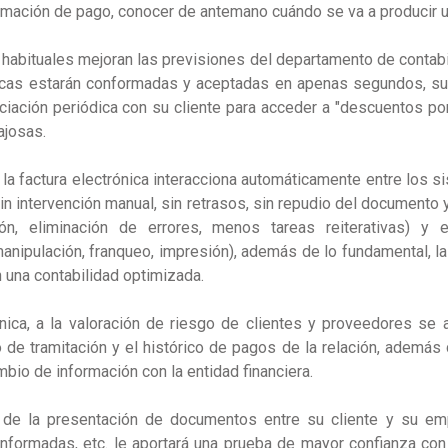
irmación de pago, conocer de antemano cuándo se va a producir 
habituales mejoran las previsiones del departamento de contabil
nicas estarán conformadas y aceptadas en apenas segundos, s
iación periódica con su cliente para acceder a "descuentos po
ajosas.
 la factura electrónica interacciona automáticamente entre los 
sin intervención manual, sin retrasos, sin repudio del documento
ión, eliminación de errores, menos tareas reiterativas) y 
nipulación, franqueo, impresión), además de lo fundamental, la
 una contabilidad optimizada.
ónica, a la valoración de riesgo de clientes y proveedores se
 de tramitación y el histórico de pagos de la relación, además 
mbio de información con la entidad financiera.
 de la presentación de documentos entre su cliente y su e
onformadas, etc. le aportará una prueba de mayor confianza con