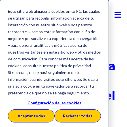
Este sitio web almacena cookies en tu PC, las cuales
se utilizan para recopilar información acerca de tu
interacción con nuestro sitio web y nos permite
recordarte. Usamos esta información con el fin de
mejorar y personalizar tu experiencia de navegación
y para generar analíticas y métricas acerca de
Factura electrónica
Ley crea y crece
nuestros visitantes en este sitio web y otros medios
de comunicación. Para conocer más acerca de las
Reglamento de la
cookies, consulta nuestra política de privacidad.
Si rechazas, no se hará seguimiento de tu
factura
información cuando visites este sitio web. Se usará
una sola cookie en tu navegador para recordar tu
electrónica con el
preferencia de que no se te haga seguimiento.
Configuración de las cookies
Ministerio y la
Aceptar todas
Rechazar todas
AEAT