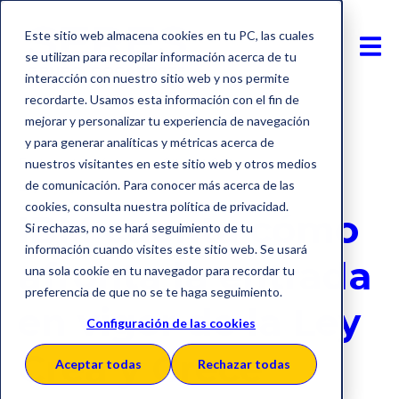
Este sitio web almacena cookies en tu PC, las cuales
se utilizan para recopilar información acerca de tu
interacción con nuestro sitio web y nos permite
recordarte. Usamos esta información con el fin de
mejorar y personalizar tu experiencia de navegación
y para generar analíticas y métricas acerca de
Factura electrónica
SII - IVA Online
nuestros visitantes en este sitio web y otros medios
Ley crea y crece
de comunicación. Para conocer más acerca de las
cookies, consulta nuestra política de privacidad.
IBM cuenta cómo
Si rechazas, no se hará seguimiento de tu
información cuando visites este sitio web. Se usará
afronta la entrada
una sola cookie en tu navegador para recordar tu
preferencia de que no se te haga seguimiento.
en vigor de la Ley
Configuración de las cookies
Crea y Crece
Aceptar todas
Rechazar todas