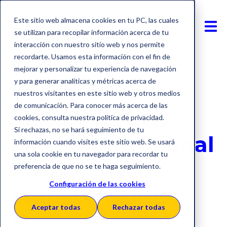
Este sitio web almacena cookies en tu PC, las cuales
se utilizan para recopilar información acerca de tu
interacción con nuestro sitio web y nos permite
recordarte. Usamos esta información con el fin de
mejorar y personalizar tu experiencia de navegación
y para generar analíticas y métricas acerca de
México
Eventos SERES
nuestros visitantes en este sitio web y otros medios
de comunicación. Para conocer más acerca de las
SERES participa
cookies, consulta nuestra política de privacidad.
Si rechazas, no se hará seguimiento de tu
en el International
información cuando visites este sitio web. Se usará
una sola cookie en tu navegador para recordar tu
Automotive
preferencia de que no se te haga seguimiento.
Configuración de las cookies
Industry Supply
Aceptar todas
Rechazar todas
Summit