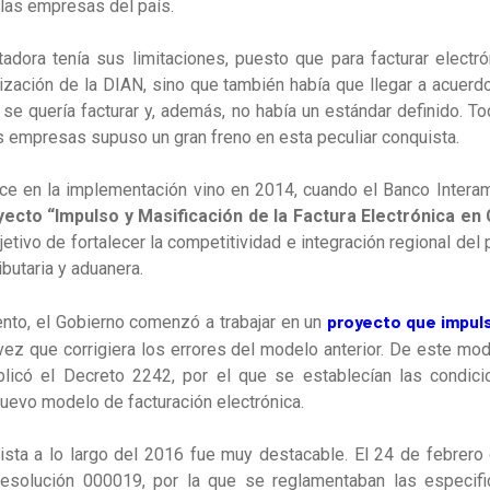
 las empresas del país.
adora tenía sus limitaciones, puesto que para facturar elect
rización de la DIAN, sino que también había que llegar a acuer
 se quería facturar y, además, no había un estándar definido. Tod
as empresas supuso un gran freno en esta peculiar conquista.
ance en la implementación vino en 2014, cuando el Banco Intera
yecto “Impulso y Masificación de la Factura Electrónica en
etivo de fortalecer la competitividad e integración regional del
ibutaria y aduanera.
proyecto que impuls
nto, el Gobierno comenzó a trabajar en un
 vez que corrigiera los errores del modelo anterior
.
De este modo
blicó el
Decreto 2242, por el que se establecían las condic
nuevo modelo de facturación electrónica.
ista a lo largo del 2016 fue muy destacable. El 24 de febrero
esolución 000019
, por la que se
reglamentaban las especifi