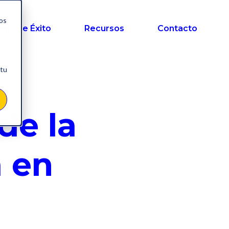
nos
sos de Éxito
Recursos
Contacto
 tu
de la
a en