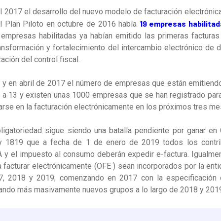
el 2017 el desarrollo del nuevo modelo de facturación electrónic
19 empresas habilita
 el Plan Piloto en octubre de 2016 había
7 empresas habilitadas ya habían emitido
las primeras facturas
ansformación y fortalecimiento del intercambio electrónico de 
ción del control fiscal.
y en abril de 2017 el número de empresas que están emitiendo
 a 13 y existen unas 1000 empresas que se han registrado para
rarse en la facturación electrónicamente en los próximos tres m
bligatoriedad sigue siendo una batalla pendiente por ganar e
ey 1819 que
a fecha de 1 de enero de 2019 todos los contri
VA y el impuesto al consumo deberán expedir e-factura.
Igualmen
 facturar electrónicamente (OFE ) sean incorporados por la entid
17, 2018 y 2019; comenzando en 2017 con la especificación
nando más masivamente nuevos grupos a lo largo de 2018 y 201