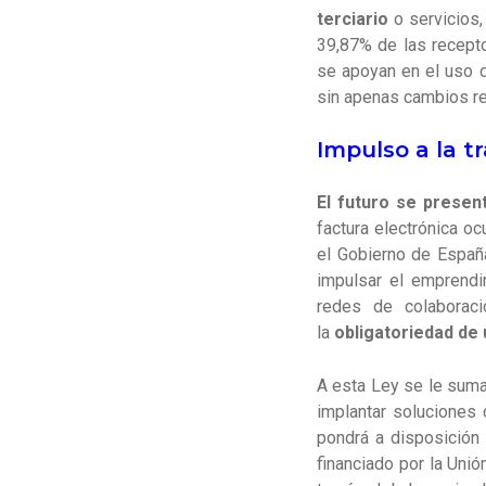
terciario
o servicios,
39,87% de las recepto
se apoyan en el uso d
sin apenas cambios re
Impulso a la t
El futuro se present
factura electrónica o
el Gobierno de Españ
impulsar el emprendi
redes de colaborac
la
obligatoriedad de 
A esta Ley se le suma
implantar soluciones 
pondrá a disposició
financiado por la Uni