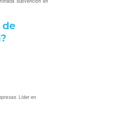
rminada subvención en
 de
a?
mpresas. Líder en