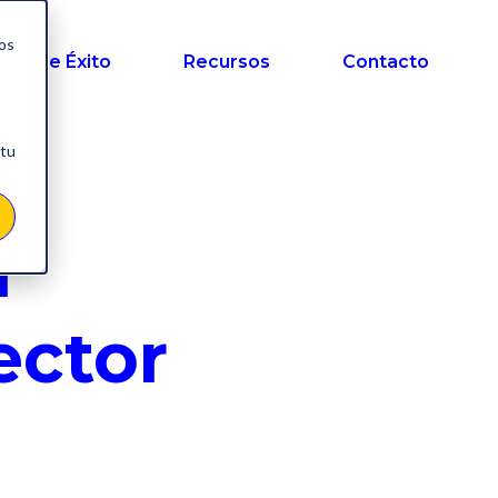
nos
sos de Éxito
Recursos
Contacto
 tu
a
ector