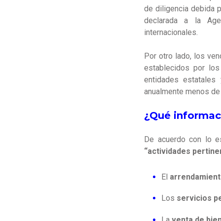
de diligencia debida 
declarada a la Agen
internacionales.
Por otro lado, los ve
establecidos por los
entidades estatales
anualmente menos de 3
¿Qué informac
De acuerdo con lo e
“actividades pertine
El
arrendamient
Los
servicios p
La
venta de bie