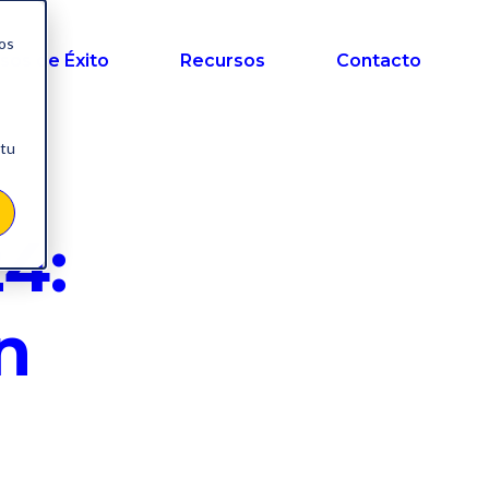
nos
sos de Éxito
Recursos
Contacto
 tu
4:
n