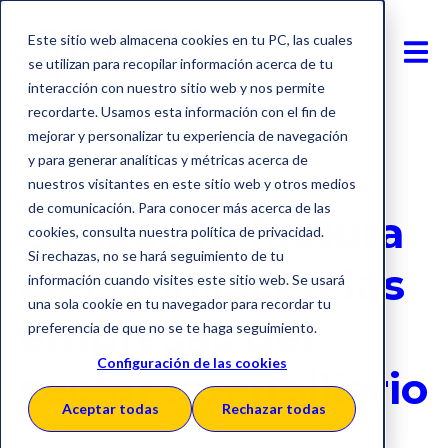
Este sitio web almacena cookies en tu PC, las cuales
se utilizan para recopilar información acerca de tu
interacción con nuestro sitio web y nos permite
recordarte. Usamos esta información con el fin de
mejorar y personalizar tu experiencia de navegación
y para generar analíticas y métricas acerca de
Factura electrónica
nuestros visitantes en este sitio web y otros medios
de comunicación. Para conocer más acerca de las
Conoce la factura
cookies, consulta nuestra política de privacidad.
Si rechazas, no se hará seguimiento de tu
electrónica en las
información cuando visites este sitio web. Se usará
una sola cookie en tu navegador para recordar tu
empresas del
preferencia de que no se te haga seguimiento.
Configuración de las cookies
sector inmobiliario
Aceptar todas
Rechazar todas