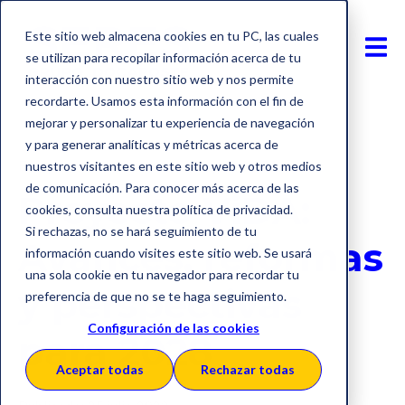
Este sitio web almacena cookies en tu PC, las cuales
se utilizan para recopilar información acerca de tu
interacción con nuestro sitio web y nos permite
recordarte. Usamos esta información con el fin de
mejorar y personalizar tu experiencia de navegación
y para generar analíticas y métricas acerca de
Europa
Impuestos
Proyecto ViDA
nuestros visitantes en este sitio web y otros medios
de comunicación. Para conocer más acerca de las
Proyecto ViDA:
cookies, consulta nuestra política de privacidad.
Si rechazas, no se hará seguimiento de tu
Avances, reformas
información cuando visites este sitio web. Se usará
una sola cookie en tu navegador para recordar tu
y perspectivas
preferencia de que no se te haga seguimiento.
Configuración de las cookies
para 2028
Aceptar todas
Rechazar todas