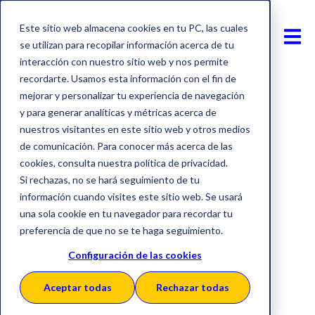
Este sitio web almacena cookies en tu PC, las cuales
se utilizan para recopilar información acerca de tu
interacción con nuestro sitio web y nos permite
recordarte. Usamos esta información con el fin de
mejorar y personalizar tu experiencia de navegación
y para generar analíticas y métricas acerca de
Transformación digital
nuestros visitantes en este sitio web y otros medios
Automatización de procesos
Inteligencia Artificial
de comunicación. Para conocer más acerca de las
cookies, consulta nuestra política de privacidad.
La IA permitirá
Si rechazas, no se hará seguimiento de tu
información cuando visites este sitio web. Se usará
departamentos
una sola cookie en tu navegador para recordar tu
preferencia de que no se te haga seguimiento.
financieros más
Configuración de las cookies
eficaces y
Aceptar todas
Rechazar todas