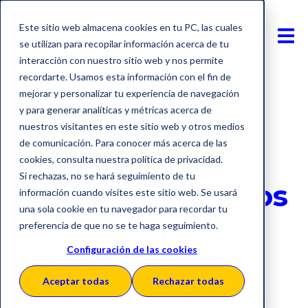
Este sitio web almacena cookies en tu PC, las cuales
se utilizan para recopilar información acerca de tu
interacción con nuestro sitio web y nos permite
recordarte. Usamos esta información con el fin de
mejorar y personalizar tu experiencia de navegación
y para generar analíticas y métricas acerca de
Aeat
Ley crea y crece
nuestros visitantes en este sitio web y otros medios
de comunicación. Para conocer más acerca de las
El Observatorio
cookies, consulta nuestra política de privacidad.
Si rechazas, no se hará seguimiento de tu
dará a conocer los
información cuando visites este sitio web. Se usará
una sola cookie en tu navegador para recordar tu
datos sobre
preferencia de que no se te haga seguimiento.
Configuración de las cookies
morosidad
Aceptar todas
Rechazar todas
empresarial